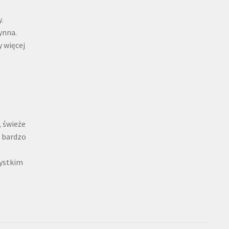
.
ynna.
 więcej
, świeże
, bardzo
zystkim