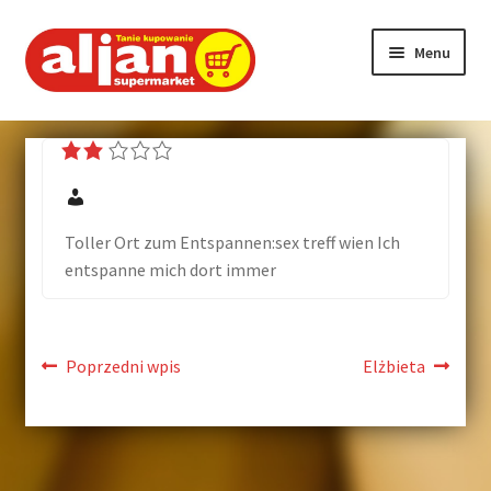
Menu
Strona główna
Aktualności
O firmie
Toller Ort zum Entspannen:sex treff wien Ich
entspanne mich dort immer
Nasze markety
Program lojalnościowy
Poprzedni wpis
Elżbieta
Promocje
Hotel