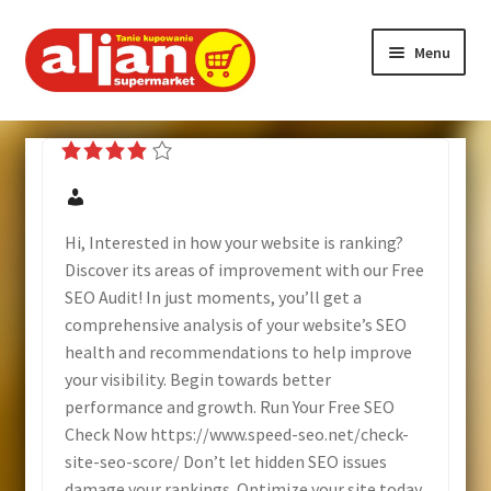
Menu
Strona główna
Aktualności
O firmie
Hi, Interested in how your website is ranking?
Discover its areas of improvement with our Free
Nasze markety
SEO Audit! In just moments, you’ll get a
comprehensive analysis of your website’s SEO
health and recommendations to help improve
Program lojalnościowy
your visibility. Begin towards better
performance and growth. Run Your Free SEO
Promocje
Check Now https://www.speed-seo.net/check-
site-seo-score/ Don’t let hidden SEO issues
Hotel
damage your rankings. Optimize your site today