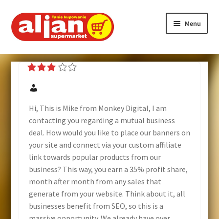
Menu
Strona główna
Aktualności
O firmie
Hi, This is Mike from Monkey Digital, I am
contacting you regarding a mutual business
Nasze markety
deal. How would you like to place our banners on
your site and connect via your custom affiliate
link towards popular products from our
Program lojalnościowy
business? This way, you earn a 35% profit share,
month after month from any sales that
Promocje
generate from your website. Think about it, all
businesses benefit from SEO, so this is a
Hotel
massive opportunity. We already have over