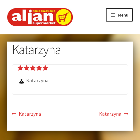
Menu
Strona główna
Katarzyna
Aktualności
O firmie
Katarzyna
Nasze markety
Program lojalnościowy
Katarzyna
Katarzyna
Promocje
Hotel